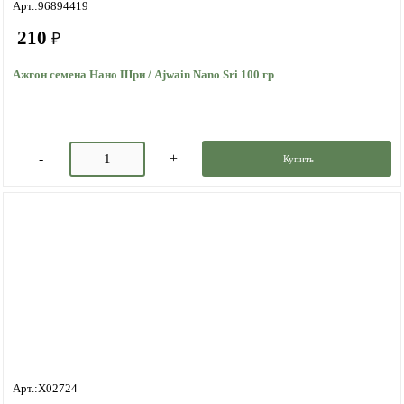
Арт.:96894419
210
₽
Ажгон семена Нано Шри / Ajwain Nano Sri 100 гр
Купить
Арт.:X02724