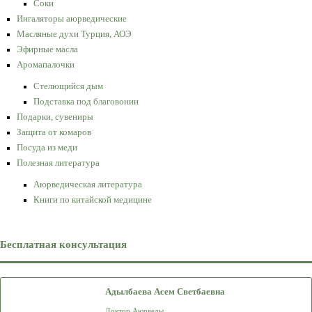
Соки
Ингаляторы аюрведические
Масляные духи Турция, АОЭ
Эфирные масла
Аромапалочки
Стелющийся дым
Подставка под благовонии
Подарки, сувениры
Защита от комаров
Посуда из меди
Полезная литература
Аюрведическая литература
Книги по китайской медицине
Бесплатная консультация
Адылбаева Асем Светбаевна
Доктор Аюрведы