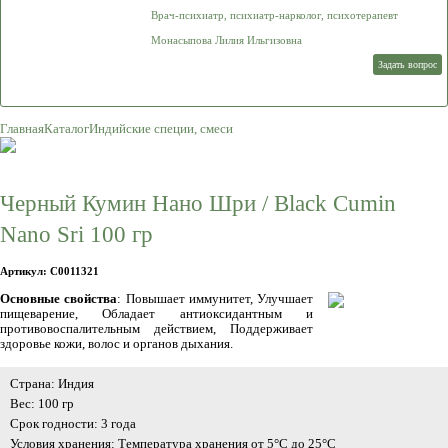
Врач-психиатр, психиатр-нарколог, психотерапевт
Монасыпова Лилия Ильгизовна
Задать вопрос
Главная
Каталог
Индийские специи, смеси
Черный Кумин Нано Шри / Black Cumin
Nano Sri 100 гр
Артикул: C0011321
Основные свойства
: Повышает иммунитет, Улучшает
пищеварение, Обладает антиоксидантным и
противовоспалительным действием, Поддерживает
здоровье кожи, волос и органов дыхания.
Страна: Индия
Вес: 100 гр
Срок годности: 3 года
Условия хранения: Температура хранения от 5°C до 25°C