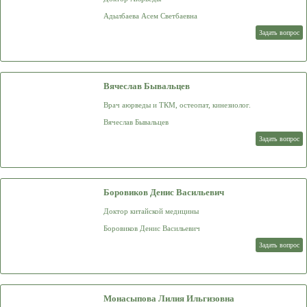
Адылбаева Асем Светбаевна
Задать вопрос
Вячеслав Бывальцев
Врач аюрведы и ТКМ, остеопат, кинезиолог.
Вячеслав Бывальцев
Задать вопрос
Боровиков Денис Васильевич
Доктор китайской медицины
Боровиков Денис Васильевич
Задать вопрос
Монасыпова Лилия Ильгизовна