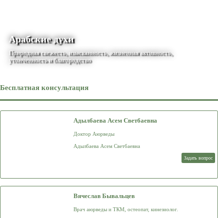
Арабские духи
Природная свежесть, изысканность, жизненная активность,
утонченность и благородство
Бесплатная консультация
Адылбаева Асем Светбаевна
Доктор Аюрведы
Адылбаева Асем Светбаевна
Задать вопрос
Вячеслав Бывальцев
Врач аюрведы и ТКМ, остеопат, кинезиолог.