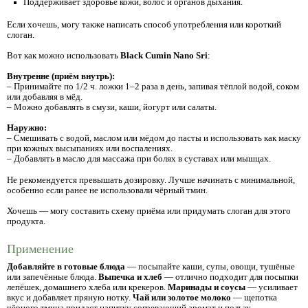
Поддерживает здоровье кожи, волос и органов дыхания.
Если хочешь, могу также написать способ употребления или короткий
слоган.
Вот как можно использовать
Black Cumin Nano Sri
:
Внутренне (приём внутрь):
– Принимайте по 1/2 ч. ложки 1–2 раза в день, запивая тёплой водой, соком
или добавляя в мёд.
– Можно добавлять в смузи, каши, йогурт или салаты.
Наружно:
– Смешивать с водой, маслом или мёдом до пасты и использовать как маску
при кожных высыпаниях или воспалениях.
– Добавлять в масло для массажа при болях в суставах или мышцах.
Не рекомендуется превышать дозировку. Лучше начинать с минимальной,
особенно если ранее не использовали чёрный тмин.
Хочешь — могу составить схему приёма или придумать слоган для этого
продукта.
Применение
Добавляйте в готовые блюда
— посыпайте каши, супы, овощи, тушёные
или запечённые блюда.
Выпечка и хлеб
— отлично подходит для посыпки
лепёшек, домашнего хлеба или крекеров.
Маринады и соусы
— усиливает
вкус и добавляет пряную нотку.
Чай или золотое молоко
— щепотка
чёрного тмина придаст напитку согревающий аромат и пользу.