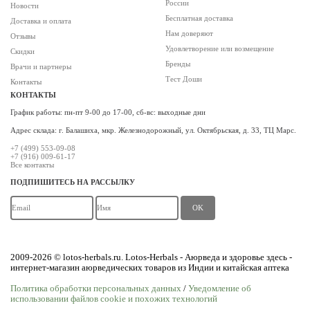
России
Новости
Бесплатная доставка
Доставка и оплата
Нам доверяют
Отзывы
Удовлетворение или возмещение
Скидки
Бренды
Врачи и партнеры
Тест Доши
Контакты
КОНТАКТЫ
График работы: пн-пт 9-00 до 17-00, сб-вс: выходные дни
Адрес склада: г. Балашиха, мкр. Железнодорожный, ул. Октябрьская, д. 33, ТЦ Марс.
+7 (499) 553-09-08
+7 (916) 009-61-17
Все контакты
ПОДПИШИТЕСЬ НА РАССЫЛКУ
OK
2009-2026 © lotos-herbals.ru. Lotos-Herbals - Аюрведа и здоровье здесь -
интернет-магазин аюрведических товаров из Индии и китайская аптека
Политика обработки персональных данных
/
Уведомление об
использовании файлов cookie и похожих технологий