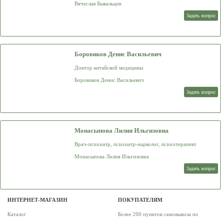
Вячеслав Бывальцев
Задать вопрос
Боровиков Денис Васильевич
Доктор китайской медицины
Боровиков Денис Васильевич
Задать вопрос
Монасыпова Лилия Ильгизовна
Врач-психиатр, психиатр-нарколог, психотерапевт
Монасыпова Лилия Ильгизовна
Задать вопрос
ИНТЕРНЕТ-МАГАЗИН
ПОКУПАТЕЛЯМ
Каталог
Более 200 пунктов самовывоза по