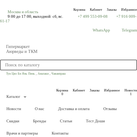
Корзина
Кабинет
Заказы
Избранное
Москва и область
9:00 до 17:00, выходной: сб, вс.
+7 499 553-09-08
+7 916 009-
61-17
WhatsApp
Telegram
Гипермаркет
Аюрведы и ТКМ
,
,
Тун Цяо Би Янь Пянь
Амалаки
Чаванпраш
Корзина
Кабинет
Заказы
Избранное
Новости
0
1
Каталог
Новости
О нас
Доставка и оплата
Отзывы
Скидки
Бренды
Статьи
Тест Доши
Врачи и партнеры
Контакты