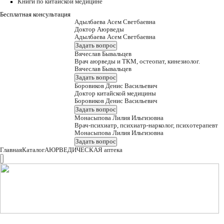
Книги по китайской медицине
Бесплатная консультация
Адылбаева Асем Светбаевна
Доктор Аюрведы
Адылбаева Асем Светбаевна
Задать вопрос
Вячеслав Бывальцев
Врач аюрведы и ТКМ, остеопат, кинезиолог.
Вячеслав Бывальцев
Задать вопрос
Боровиков Денис Васильевич
Доктор китайской медицины
Боровиков Денис Васильевич
Задать вопрос
Монасыпова Лилия Ильгизовна
Врач-психиатр, психиатр-нарколог, психотерапевт
Монасыпова Лилия Ильгизовна
Задать вопрос
Главная
Каталог
АЮРВЕДИЧЕСКАЯ аптека