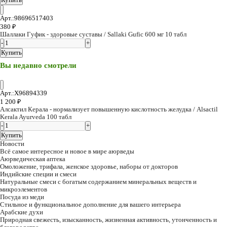
Купить
Арт.:98696517403
380
₽
Шаллаки Гуфик - здоровые суставы / Sallaki Gufic 600 мг 10 табл
Купить
Вы недавно смотрели
Арт.:X96894339
1 200
₽
Алсактил Керала - нормализует повышенную кислотность желудка / Alsactil
Kerala Ayurveda 100 табл
Купить
Новости
Всё самое интересное и новое в мире аюрведы
Аюрведическая аптека
Омоложение, трифала, женское здоровье, наборы от докторов
Индийские специи и смеси
Натуральные смеси с богатым содержанием минеральных веществ и
микроэлементов
Посуда из меди
Стильное и функциональное дополнение для вашего интерьера
Арабские духи
Природная свежесть, изысканность, жизненная активность, утонченность и