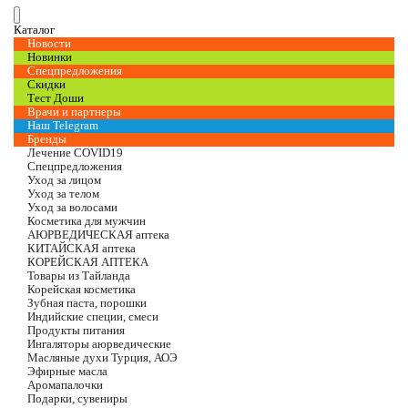
Каталог
Новости
Новинки
Спецпредложения
Скидки
Тест Доши
Врачи и партнеры
Наш Telegram
Бренды
Лечение COVID19
Спецпредложения
Уход за лицом
Уход за телом
Уход за волосами
Косметика для мужчин
АЮРВЕДИЧЕСКАЯ аптека
КИТАЙСКАЯ аптека
КОРЕЙСКАЯ АПТЕКА
Товары из Тайланда
Корейская косметика
Зубная паста, порошки
Индийские специи, смеси
Продукты питания
Ингаляторы аюрведические
Масляные духи Турция, АОЭ
Эфирные масла
Аромапалочки
Подарки, сувениры