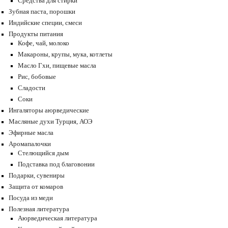
Средства для стирки
Зубная паста, порошки
Индийские специи, смеси
Продукты питания
Кофе, чай, молоко
Макароны, крупы, мука, котлеты
Масло Гхи, пищевые масла
Рис, бобовые
Сладости
Соки
Ингаляторы аюрведические
Масляные духи Турция, АОЭ
Эфирные масла
Аромапалочки
Стелющийся дым
Подставка под благовонии
Подарки, сувениры
Защита от комаров
Посуда из меди
Полезная литература
Аюрведическая литература