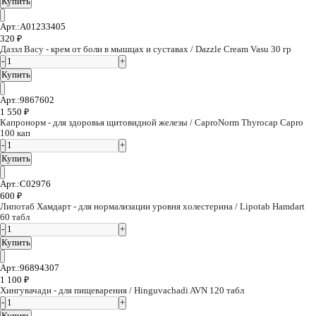
Купить
Арт.:A01233405
320
₽
Даззл Васу - крем от боли в мышцах и суставах / Dazzle Cream Vasu 30 гр
Купить
Арт.:9867602
1 550
₽
Капронорм - для здоровья щитовидной железы / CaproNorm Thyrocap Capro
100 кап
Купить
Арт.:C02976
600
₽
Липотаб Хамдарт - для нормализации уровня холестерина / Lipotab Hamdart
60 табл
Купить
Арт.:96894307
1 100
₽
Хингувачади - для пищеварения / Hinguvachadi AVN 120 табл