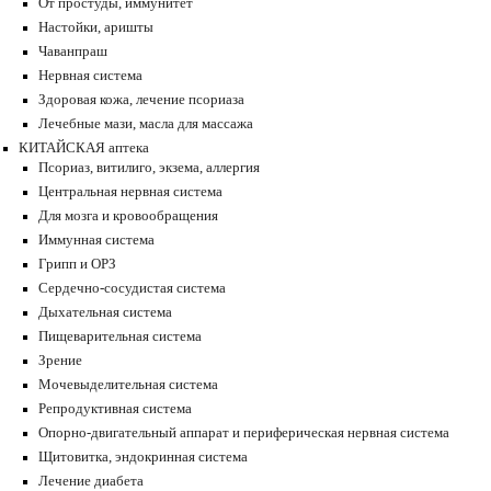
От простуды, иммунитет
Настойки, аришты
Чаванпраш
Нервная система
Здоровая кожа, лечение псориаза
Лечебные мази, масла для массажа
КИТАЙСКАЯ аптека
Псориаз, витилиго, экзема, аллергия
Центральная нервная система
Для мозга и кровообращения
Иммунная система
Грипп и ОРЗ
Сердечно-сосудистая система
Дыхательная система
Пищеварительная система
Зрение
Мочевыделительная система
Репродуктивная система
Опорно-двигательный аппарат и периферическая нервная система
Щитовитка, эндокринная система
Лечение диабета