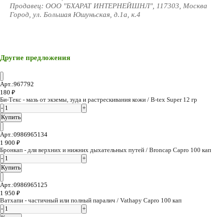
Продавец: ООО "БХАРАТ ИНТЕРНЕЙШНЛ", 117303, Москва
Город, ул. Большая Юшуньская, д.1а, к.4
Другие предложения
Арт.:967792
180
₽
Би-Текс - мазь от экземы, зуда и растрескивания кожи / B-tex Super 12 гр
Купить
Арт.:0986965134
1 900
₽
Бронкап - для верхних и нижних дыхательных путей / Broncap Capro 100 кап
Купить
Арт.:0986965125
1 950
₽
Ватхапи - частичный или полный паралич / Vathapy Capro 100 кап