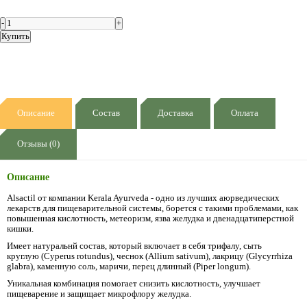
Купить
Описание
Состав
Доставка
Оплата
Отзывы (0)
Описание
Alsactil от компании Kerala Ayurveda
- одно из лучших аюрведических
лекарств для пищеварительной системы, борется с
такими проблемами, как
повышенная кислотность, метеоризм, язва желудка и двенадцатиперстной
кишки
.
Имеет натуральнй состав, который включает в себя трифалу, сыть
круглую (Cyperus rotundus), чеснок (Allium sativum), лакрицу (Glycyrrhiza
glabra), каменную соль, маричи, перец длинный (Piper longum).
Уникальная комбинация помогает снизить кислотность, улучшает
пищеварение и защищает микрофлору желудка.