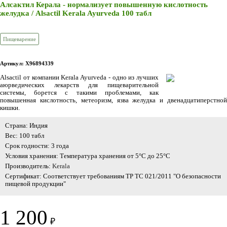
Алсактил Керала - нормализует повышенную кислотность
желудка / Alsactil Kerala Ayurveda 100 табл
Пищеварение
Артикул: X96894339
Alsactil от компании Kerala Ayurveda
- одно из лучших
аюрведических лекарств для пищеварительной
системы, борется с
такими проблемами, как
повышенная кислотность, метеоризм, язва желудка и двенадцатиперстной
кишки
.
Страна: Индия
Вес: 100 табл
Срок годности: 3 года
Условия хранения: Температура хранения от 5°C до 25°C
Производитель:
Kerala
Сертификат: Соответствует требованиям ТР ТС 021/2011 "О безопасности
пищевой продукции"
1 200
₽