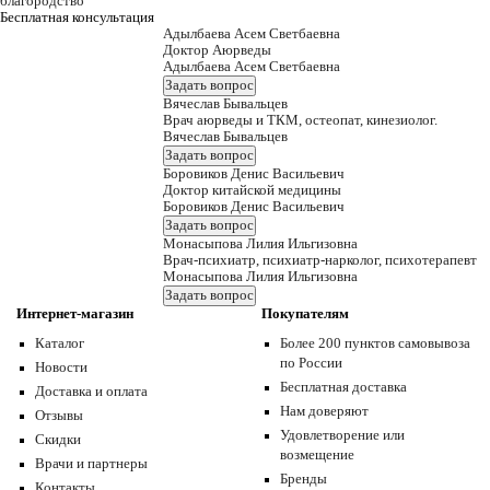
благородство
Бесплатная консультация
Адылбаева Асем Светбаевна
Доктор Аюрведы
Адылбаева Асем Светбаевна
Задать вопрос
Вячеслав Бывальцев
Врач аюрведы и ТКМ, остеопат, кинезиолог.
Вячеслав Бывальцев
Задать вопрос
Боровиков Денис Васильевич
Доктор китайской медицины
Боровиков Денис Васильевич
Задать вопрос
Монасыпова Лилия Ильгизовна
Врач-психиатр, психиатр-нарколог, психотерапевт
Монасыпова Лилия Ильгизовна
Задать вопрос
Интернет-магазин
Покупателям
Каталог
Более 200 пунктов самовывоза
по России
Новости
Бесплатная доставка
Доставка и оплата
Нам доверяют
Отзывы
Удовлетворение или
Скидки
возмещение
Врачи и партнеры
Бренды
Контакты