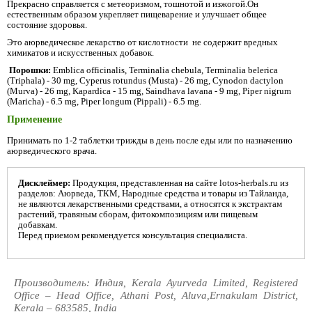
Прекрасно справляется с метеоризмом, тошнотой и изжогой.Он
естественным образом укрепляет пищеварение и улучшает общее
состояние здоровья.
Это аюрведическое лекарство от кислотности не содержит вредных
химикатов и искусственных добавок.
Порошки:
Emblica officinalis, Terminalia chebula, Terminalia belerica
(Triphala) - 30 mg, Cyperus rotundus (Musta) - 26 mg, Cynodon dactylon
(Murva) - 26 mg, Kapardica - 15 mg, Saindhava lavana - 9 mg, Piper nigrum
(Maricha) - 6.5 mg, Piper longum (Pippali) - 6.5 mg.
Применение
Принимать по 1-2 таблетки трижды в день после еды или по назначению
аюрведического врача.
Дисклеймер:
Продукция, представленная на сайте lotos-herbals.ru из
разделов: Аюрведа, ТКМ, Народные средства и товары из Тайланда,
не являются лекарственными средствами, а относятся к экстрактам
растений, травяным сборам, фитокомпозициям или пищевым
добавкам.
Перед приемом рекомендуется консультация специалиста.
Производитель: Индия, Kerala Ayurveda Limited, Registered
Office – Head Office, Athani Post, Aluva,Ernakulam District,
Kerala – 683585, India