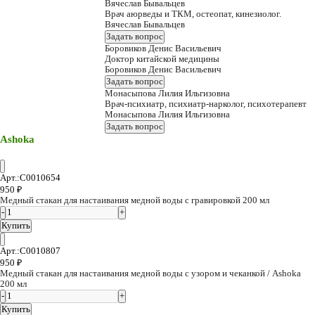
Вячеслав Бывальцев
Врач аюрведы и ТКМ, остеопат, кинезиолог.
Вячеслав Бывальцев
Задать вопрос
Боровиков Денис Васильевич
Доктор китайской медицины
Боровиков Денис Васильевич
Задать вопрос
Монасыпова Лилия Ильгизовна
Врач-психиатр, психиатр-нарколог, психотерапевт
Монасыпова Лилия Ильгизовна
Задать вопрос
Ashoka
Арт.:C0010654
950
₽
Медный стакан для настаивания медной воды с гравировкой 200 мл
Купить
Арт.:C0010807
950
₽
Медный стакан для настаивания медной воды с узором и чеканкой / Ashoka
200 мл
Купить