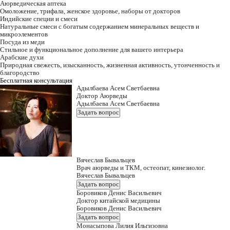
Аюрведическая аптека
Омоложение, трифала, женское здоровье, наборы от докторов
Индийские специи и смеси
Натуральные смеси с богатым содержанием минеральных веществ и
микроэлементов
Посуда из меди
Стильное и функциональное дополнение для вашего интерьера
Арабские духи
Природная свежесть, изысканность, жизненная активность, утонченность и
благородство
Бесплатная консультация
Адылбаева Асем Светбаевна
Доктор Аюрведы
Адылбаева Асем Светбаевна
Задать вопрос
Вячеслав Бывальцев
Врач аюрведы и ТКМ, остеопат, кинезиолог.
Вячеслав Бывальцев
Задать вопрос
Боровиков Денис Васильевич
Доктор китайской медицины
Боровиков Денис Васильевич
Задать вопрос
Монасыпова Лилия Ильгизовна