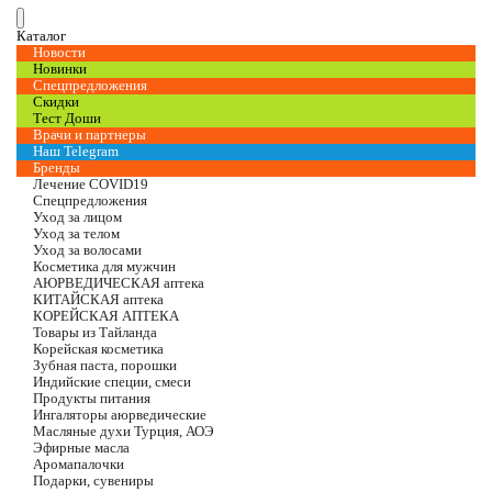
Каталог
Новости
Новинки
Спецпредложения
Скидки
Тест Доши
Врачи и партнеры
Наш Telegram
Бренды
Лечение COVID19
Спецпредложения
Уход за лицом
Уход за телом
Уход за волосами
Косметика для мужчин
АЮРВЕДИЧЕСКАЯ аптека
КИТАЙСКАЯ аптека
КОРЕЙСКАЯ АПТЕКА
Товары из Тайланда
Корейская косметика
Зубная паста, порошки
Индийские специи, смеси
Продукты питания
Ингаляторы аюрведические
Масляные духи Турция, АОЭ
Эфирные масла
Аромапалочки
Подарки, сувениры