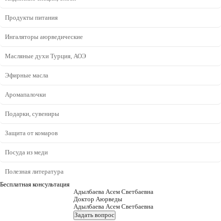
Продукты питания
Ингаляторы аюрведические
Масляные духи Турция, АОЭ
Эфирные масла
Аромапалочки
Подарки, сувениры
Защита от комаров
Посуда из меди
Полезная литература
Бесплатная консультация
Адылбаева Асем Светбаевна
Доктор Аюрведы
Адылбаева Асем Светбаевна
Задать вопрос