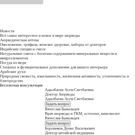
Новости
Всё самое интересное и новое в мире аюрведы
Аюрведическая аптека
Омоложение, трифала, женское здоровье, наборы от докторов
Индийские специи и смеси
Натуральные смеси с богатым содержанием минеральных веществ и
микроэлементов
Посуда из меди
Стильное и функциональное дополнение для вашего интерьера
Арабские духи
Природная свежесть, изысканность, жизненная активность, утонченность и
благородство
Бесплатная консультация
Адылбаева Асем Светбаевна
Доктор Аюрведы
Адылбаева Асем Светбаевна
Задать вопрос
Вячеслав Бывальцев
Врач аюрведы и ТКМ, остеопат, кинезиолог.
Вячеслав Бывальцев
Задать вопрос
Боровиков Денис Васильевич
Доктор китайской медицины