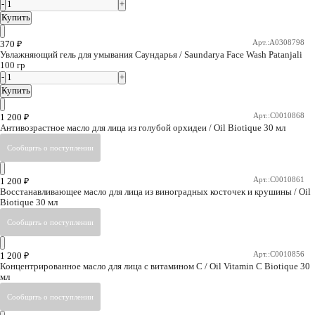
Купить
Арт.:A0308798
370
₽
Увлажняющий гель для умывания Саундарья / Saundarya Face Wash Patanjali
100 гр
Купить
Арт.:C0010868
1 200
₽
Антивозрастное масло для лица из голубой орхидеи / Oil Biotique 30 мл
Арт.:C0010861
1 200
₽
Восстанавливающее масло для лица из виноградных косточек и крушины / Oil
Biotique 30 мл
Арт.:C0010856
1 200
₽
Концентрированное масло для лица с витамином С / Oil Vitamin C Biotique 30
мл