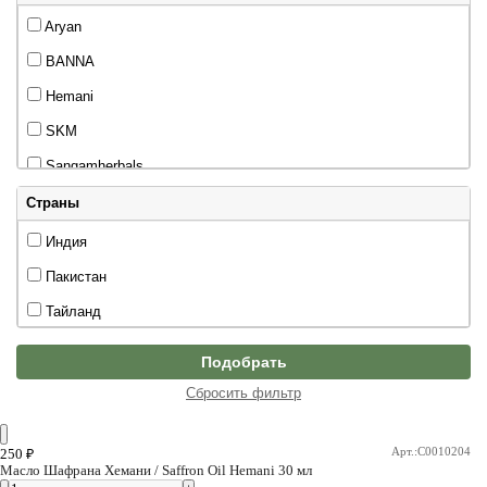
Aryan
BANNA
Hemani
SKM
Sangamherbals
Vaidyaratnam
Страны
Organic Altay
Индия
Baidyanath
Пакистан
Biotique
Тайланд
Day2Day
Подобрать
Farm Oils
Сбросить фильтр
Hamdard
Hemani
Арт.:C0010204
250
₽
Масло Шафрана Хемани / Saffron Oil Hemani 30 мл
INDIALE