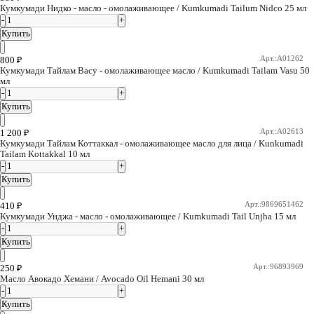
Кумкумади Нидко - масло - омолаживающее / Kumkumadi Tailum Nidco 25 мл
Купить
Арт.:A01262
800
₽
Кумкумади Тайлам Васу - омолаживающее масло / Kumkumadi Tailam Vasu 50
мл
Купить
Арт.:A02613
1 200
₽
Кумкумади Тайлам Коттаккал - омолаживающее масло для лица / Kunkumadi
Tailam Kottakkal 10 мл
Купить
Арт.:9869651462
410
₽
Кумкумади Унджа - масло - омолаживающее / Kumkumadi Tail Unjha 15 мл
Купить
Арт.:96893969
250
₽
Масло Авокадо Хемани / Avocado Oil Hemani 30 мл
Купить