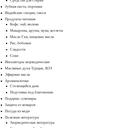
Средства для стирки
Зубная паста, порошки
Индийские специи, смеси
Продукты питания
Кофе, чай, молоко
Макароны, крупы, мука, котлеты
Масло Гхи, пищевые масла
Рис, бобовые
Сладости
Соки
Ингаляторы аюрведические
Масляные духи Турция, АОЭ
Эфирные масла
Аромапалочки
Стелющийся дым
Подставка под благовонии
Подарки, сувениры
Защита от комаров
Посуда из меди
Полезная литература
Аюрведическая литература