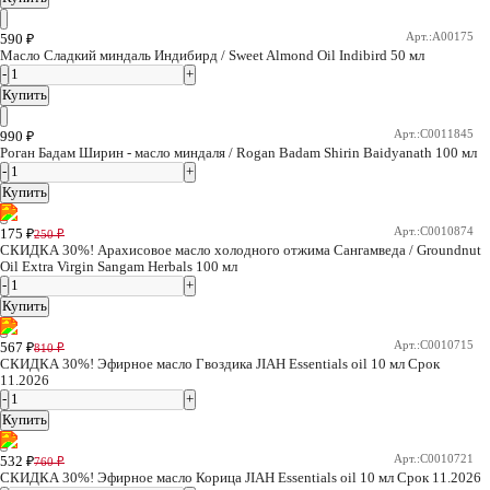
Арт.:A00175
590
₽
Масло Сладкий миндаль Индибирд / Sweet Almond Oil Indibird 50 мл
Купить
Арт.:C0011845
990
₽
Роган Бадам Ширин - масло миндаля / Rogan Badam Shirin Baidyanath 100 мл
Купить
Арт.:C0010874
175
₽
250 ₽
СКИДКА 30%! Арахисовое масло холодного отжима Сангамведа / Groundnut
Oil Extra Virgin Sangam Herbals 100 мл
Купить
Арт.:C0010715
567
₽
810 ₽
СКИДКА 30%! Эфирное масло Гвоздика JIAH Essentials oil 10 мл Срок
11.2026
Купить
Арт.:C0010721
532
₽
760 ₽
СКИДКА 30%! Эфирное масло Корица JIAH Essentials oil 10 мл Срок 11.2026