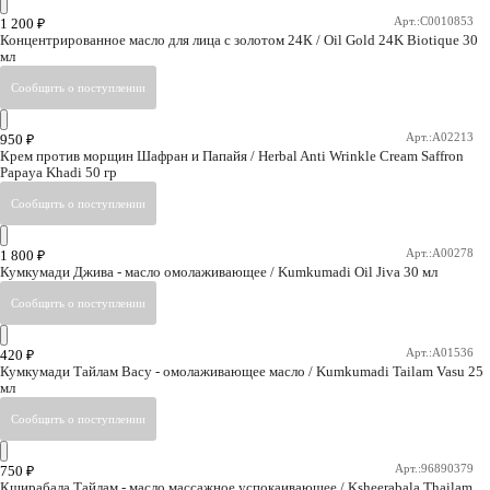
Арт.:C0010853
1 200
₽
Концентрированное масло для лица с золотом 24К / Oil Gold 24K Biotique 30
мл
Арт.:A02213
950
₽
Крем против морщин Шафран и Папайя / Herbal Anti Wrinkle Cream Saffron
Papaya Khadi 50 гр
Арт.:A00278
1 800
₽
Кумкумади Джива - масло омолаживающее / Kumkumadi Oil Jiva 30 мл
Арт.:A01536
420
₽
Кумкумади Тайлам Васу - омолаживающее масло / Kumkumadi Tailam Vasu 25
мл
Арт.:96890379
750
₽
Кширабала Тайлам - масло массажное успокаивающее / Ksheerabala Thailam