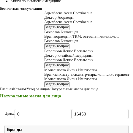
Книги по китайской медицине
Бесплатная консультация
Адылбаева Асем Светбаевна
Доктор Аюрведы
Адылбаева Асем Светбаевна
Задать вопрос
Вячеслав Бывальцев
Врач аюрведы и ТКМ, остеопат, кинезиолог.
Вячеслав Бывальцев
Задать вопрос
Боровиков Денис Васильевич
Доктор китайской медицины
Боровиков Денис Васильевич
Задать вопрос
Монасыпова Лилия Ильгизовна
Врач-психиатр, психиатр-нарколог, психотерапевт
Монасыпова Лилия Ильгизовна
Задать вопрос
Главная
Каталог
Уход за лицом
Натуральные масла для лица
Натуральные масла для лица
Цена
Бренды