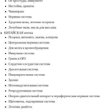
От простуды, иммунитет
Настойки, аришты
Чаванпраш
Нервная система
Здоровая кожа, лечение псориаза
Лечебные мази, масла для массажа
КИТАЙСКАЯ аптека
Псориаз, витилиго, экзема, аллергия
Центральная нервная система
Для мозга и кровообращения
Иммунная система
Грипп и ОРЗ
Сердечно-сосудистая система
Дыхательная система
Пищеварительная система
Зрение
Мочевыделительная система
Репродуктивная система
Опорно-двигательный аппарат и периферическая нервная система
Щитовитка, эндокринная система
Лечение диабета