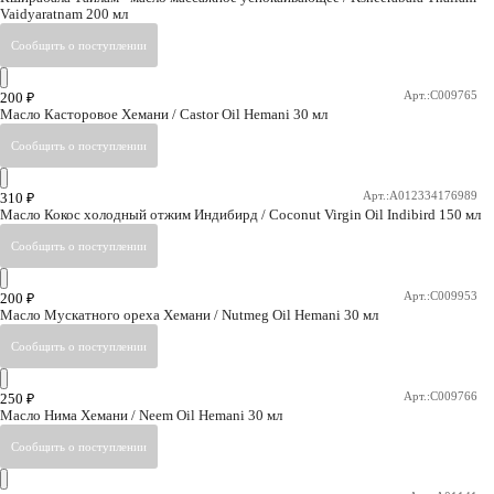
Vaidyaratnam 200 мл
Арт.:C009765
200
₽
Масло Касторовое Хемани / Castor Oil Hemani 30 мл
Арт.:A012334176989
310
₽
Масло Кокос холодный отжим Индибирд / Coconut Virgin Oil Indibird 150 мл
Арт.:C009953
200
₽
Масло Мускатного ореха Хемани / Nutmeg Oil Hemani 30 мл
Арт.:C009766
250
₽
Масло Нима Хемани / Neem Oil Hemani 30 мл