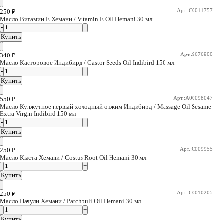
Арт.:C0011757
250
₽
Масло Витамин Е Хемани / Vitamin E Oil Hemani 30 мл
Купить
Арт.:9676900
340
₽
Масло Касторовое Индибирд / Castor Seeds Oil Indibird 150 мл
Купить
Арт.:A00098047
550
₽
Масло Кунжутное первый холодный отжим Индибирд / Massage Oil Sesame
Extra Virgin Indibird 150 мл
Купить
Арт.:C009955
250
₽
Масло Кыста Хемани / Costus Root Oil Hemani 30 мл
Купить
Арт.:C0010205
250
₽
Масло Пачули Хемани / Patchouli Oil Hemani 30 мл
Купить