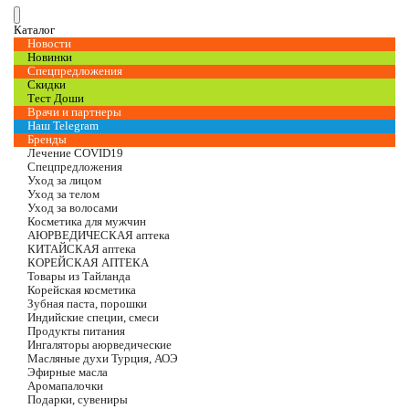
Каталог
Новости
Новинки
Спецпредложения
Скидки
Тест Доши
Врачи и партнеры
Наш Telegram
Бренды
Лечение COVID19
Спецпредложения
Уход за лицом
Уход за телом
Уход за волосами
Косметика для мужчин
АЮРВЕДИЧЕСКАЯ аптека
КИТАЙСКАЯ аптека
КОРЕЙСКАЯ АПТЕКА
Товары из Тайланда
Корейская косметика
Зубная паста, порошки
Индийские специи, смеси
Продукты питания
Ингаляторы аюрведические
Масляные духи Турция, АОЭ
Эфирные масла
Аромапалочки
Подарки, сувениры