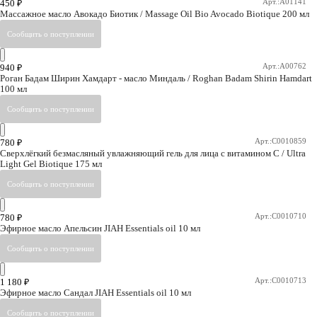
Арт.:A01141
450
₽
Массажное масло Авокадо Биотик / Massage Oil Bio Avocado Biotique 200 мл
Арт.:A00762
940
₽
Роган Бадам Ширин Хамдарт - масло Миндаль / Roghan Badam Shirin Hamdart
100 мл
Арт.:C0010859
780
₽
Сверхлёгкий безмасляный увлажняющий гель для лица с витамином С / Ultra
Light Gel Biotique 175 мл
Арт.:C0010710
780
₽
Эфирное масло Апельсин JIAH Essentials oil 10 мл
Арт.:C0010713
1 180
₽
Эфирное масло Сандал JIAH Essentials oil 10 мл