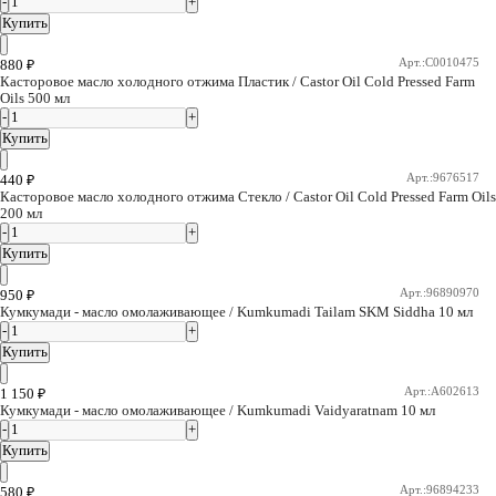
Купить
Indibird
Jiah Essentials
Арт.:C0010475
880
₽
Касторовое масло холодного отжима Пластик / Castor Oil Cold Pressed Farm
Oils 500 мл
Jiva
Khadi
Купить
Kottakkal
Арт.:9676517
440
₽
Касторовое масло холодного отжима Стекло / Castor Oil Cold Pressed Farm Oils
mamaearth
200 мл
NIDCO
Купить
Parachute
Арт.:96890970
950
₽
Patanjali
Кумкумади - масло омолаживающее / Kumkumadi Tailam SKM Siddha 10 мл
Shri Ganga
Купить
Unjha
Арт.:A602613
1 150
₽
Кумкумади - масло омолаживающее / Kumkumadi Vaidyaratnam 10 мл
vaidyaratnam
Купить
Vasu
Veda Vedica
Арт.:96894233
580
₽