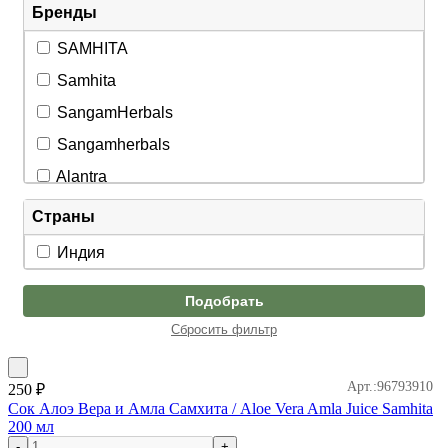
Бренды
SAMHITA
Samhita
SangamHerbals
Sangamherbals
Alantra
Baidyanath
Страны
Patanjali
Индия
SAMHITA
Подобрать
Sangam herbals
Сбросить фильтр
Арт.:96793910
250
₽
Сок Алоэ Вера и Амла Самхита / Aloe Vera Amla Juice Samhita
200 мл