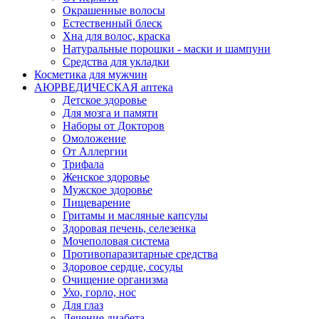
Окрашенные волосы
Естественный блеск
Хна для волос, краска
Натуральные порошки - маски и шампуни
Средства для укладки
Косметика для мужчин
АЮРВЕДИЧЕСКАЯ аптека
Детское здоровье
Для мозга и памяти
Наборы от Докторов
Омоложение
От Аллергии
Трифала
Женское здоровье
Мужское здоровье
Пищеварение
Гритамы и масляные капсулы
Здоровая печень, селезенка
Мочеполовая система
Противопаразитарные средства
Здоровое сердце, сосуды
Очищение организма
Ухо, горло, нос
Для глаз
Лечение диабета