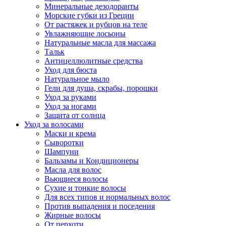
Минеральные дезодоранты
Морские губки из Греции
От растяжек и рубцов на теле
Увлажняющие лосьоны
Натуральные масла для массажа
Тальк
Антицеллюлитные средства
Уход для бюста
Натуральное мыло
Гели для душа, скрабы, порошки
Уход за руками
Уход за ногами
Защита от солнца
Уход за волосами
Маски и крема
Сыворотки
Шампуни
Бальзамы и Кондиционеры
Масла для волос
Вьющиеся волосы
Сухие и тонкие волосы
Для всех типов и нормальных волос
Против выпадения и поседения
Жирные волосы
От перхоти