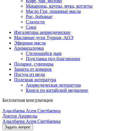
Кофе, чай, молоко
Макароны, крупы, мука, котлеты
Масло Гхи, пищевые масла
Рис, бобовые
Сладости
Соки
Ингаляторы аюрведические
Масляные духи Турция, АОЭ
Эфирные масла
Аромапалочки
Стелющийся дым
Подставка под благовонии
Подарки, сувениры
Защита от комаров
Посуда из меди
Полезная литература
Аюрведическая литература
Книги по китайской медицине
Бесплатная консультация
Адылбаева Асем Светбаевна
Доктор Аюрведы
Адылбаева Асем Светбаевна
Задать вопрос