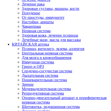
Лечение рака
Здоровые суставы, мышцы, кости
Похудение
От простуды, иммунитет
Настойки, аришты
Чаванпраш
Нервная система
Здоровая кожа, лечение псориаза
Лечебные мази, масла для массажа
КИТАЙСКАЯ аптека
Псориаз, витилиго, экзема, аллергия
Центральная нервная система
Для мозга и кровообращения
Иммунная система
Грипп и ОРЗ
Сердечно-сосудистая система
Дыхательная система
Пищеварительная система
Зрение
Мочевыделительная система
Репродуктивная система
Опорно-двигательный аппарат и периферическая
нервная система
Щитовитка, эндокринная система