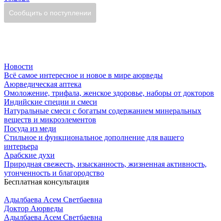
Новости
Всё самое интересное и новое в мире аюрведы
Аюрведическая аптека
Омоложение, трифала, женское здоровье, наборы от докторов
Индийские специи и смеси
Натуральные смеси с богатым содержанием минеральных
веществ и микроэлементов
Посуда из меди
Стильное и функциональное дополнение для вашего
интерьера
Арабские духи
Природная свежесть, изысканность, жизненная активность,
утонченность и благородство
Бесплатная консультация
Адылбаева Асем Светбаевна
Доктор Аюрведы
Адылбаева Асем Светбаевна