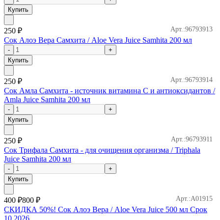
Купить
Арт.:96793913
250
₽
Сок Алоэ Вера Самхита / Aloe Vera Juice Samhita 200 мл
Купить
Арт.:96793914
250
₽
Сок Амла Самхита - источник витамина C и антиоксидантов /
Amla Juice Samhita 200 мл
Купить
Арт.:96793911
250
₽
Сок Трифала Самхита - для очищения организма / Triphala
Juice Samhita 200 мл
Купить
Арт.:A01915
400
₽
800 ₽
СКИДКА 50%! Сок Алоэ Вера / Aloe Vera Juice 500 мл Срок
10.2026