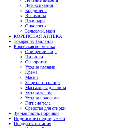
Лечение диабета
Детоксикация
Кордицепс
Витамины
Пластыри
Онкология
Бальзамы, мази
КОРЕЙСКАЯ АПТЕКА
Товары из Тайланда
Корейская косметика
Очищение лица
Пилинги
Сыворотки
Уход за глазами
Крема
Маски
Защита от солнца
Массажеры для лица
Уход за телом
Уход за волосами
Гигиена тела
Средства для стирки
Зубная паста, порошки
Индийские специи, смеси
Продукты питания