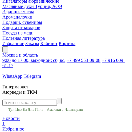
Ингаляторы аюрведические
Масляные духи Турция, АОЭ
Эфирные масла
Аромапалочки
Подарки, сувениры
Защита от комаров
Посуда из меди
Полезная литература
Избранное
Заказы
Кабинет
Корзина
Москва и область
9:00 до 17:00, выходной: сб, вс.
+7 499 553-09-08
+7 916 009-
61-17
WhatsApp
Telegram
Гипермаркет
Аюрведы и ТКМ
,
,
Тун Цяо Би Янь Пянь
Амалаки
Чаванпраш
Новости
1
Избранное