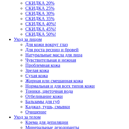
СКИДКА 20%
СКИДКА 25%
СКИДКА 30%
СКИДКА 35%
СКИДКА 40%!
СКИДКА 45%!
СКИДКА 50%!
Уход за лицом
Для кожи вокруг глаз
Для роста ресниц и бровей
Натуральные масла для лица
Чувствительная и нежная
Проблемная кожа
Зрелая кожа
Сухая кожа
Жирная или смешанная кожа
Нормальная и для всех типов кожи
Тоники, цветочная вода
Отбеливание кожи
Бальзамы для губ
Каджал, тушь, смывки
Очищение
Уход за телом
Крема для депиляции
Минеральные дезодоранты