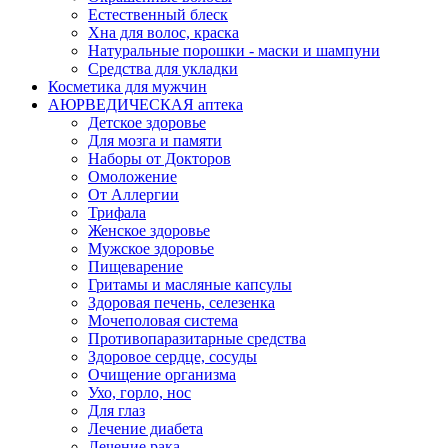
Естественный блеск
Хна для волос, краска
Натуральные порошки - маски и шампуни
Средства для укладки
Косметика для мужчин
АЮРВЕДИЧЕСКАЯ аптека
Детское здоровье
Для мозга и памяти
Наборы от Докторов
Омоложение
От Аллергии
Трифала
Женское здоровье
Мужское здоровье
Пищеварение
Гритамы и масляные капсулы
Здоровая печень, селезенка
Мочеполовая система
Противопаразитарные средства
Здоровое сердце, сосуды
Очищение организма
Ухо, горло, нос
Для глаз
Лечение диабета
Лечение рака