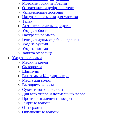
Морские губки из Греции
От растяжек и рубцов на теле
Увлажняющие лосьоны
Натуральные масла для массажа
Тальк
Антицеллюлитные средства
Уход для бюста
Натуральное мыло
Гели для душа, скрабы, порошки
Уход за руками
Уход за ногами
Защита от солнца
Уход за волосами
Маски и крема
Сыворотки
Шампуни
Бальзамы и Кондиционеры
Масла для волос
Вьющиеся волосы
Сухие и тонкие волосы
Для всех типов и нормальных волос
Против выпадения и поседения
Жирные волосы
От перхоти
Окрашенные волосы