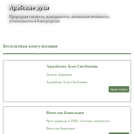
Арабские духи
Природная свежесть, изысканность, жизненная активность,
утонченность и благородство
Бесплатная консультация
Адылбаева Асем Светбаевна
Доктор Аюрведы
Адылбаева Асем Светбаевна
Задать вопрос
Вячеслав Бывальцев
Врач аюрведы и ТКМ, остеопат, кинезиолог.
Вячеслав Бывальцев