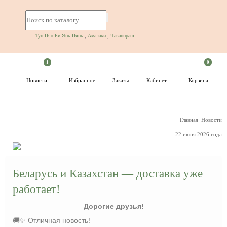
+7 499 553-09-08
+7 916 009-61-17
,
,
Тун Цяо Би Янь Пянь
Амалаки
Чаванпраш
1
0
Новости
Избранное
Заказы
Кабинет
Корзина
Главная
Новости
22 июня 2026 года
Беларусь и Казахстан — доставка уже
работает!
Дорогие друзья!
🚚✨ Отличная новость!