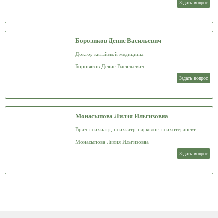
Задать вопрос
Боровиков Денис Васильевич
Доктор китайской медицины
Боровиков Денис Васильевич
Задать вопрос
Монасыпова Лилия Ильгизовна
Врач-психиатр, психиатр-нарколог, психотерапевт
Монасыпова Лилия Ильгизовна
Задать вопрос