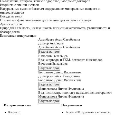
Омоложение, трифала, женское здоровье, наборы от докторов
Индийские специи и смеси
Натуральные смеси с богатым содержанием минеральных веществ и
микроэлементов
Посуда из меди
Стильное и функциональное дополнение для вашего интерьера
Арабские духи
Природная свежесть, изысканность, жизненная активность, утонченность и
благородство
Бесплатная консультация
Адылбаева Асем Светбаевна
Доктор Аюрведы
Адылбаева Асем Светбаевна
Задать вопрос
Вячеслав Бывальцев
Врач аюрведы и ТКМ, остеопат, кинезиолог.
Вячеслав Бывальцев
Задать вопрос
Боровиков Денис Васильевич
Доктор китайской медицины
Боровиков Денис Васильевич
Задать вопрос
Монасыпова Лилия Ильгизовна
Врач-психиатр, психиатр-нарколог, психотерапевт
Монасыпова Лилия Ильгизовна
Задать вопрос
Интернет-магазин
Покупателям
Каталог
Более 200 пунктов самовывоза