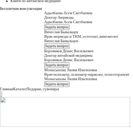
Книги по китайской медицине
Бесплатная консультация
Адылбаева Асем Светбаевна
Доктор Аюрведы
Адылбаева Асем Светбаевна
Задать вопрос
Вячеслав Бывальцев
Врач аюрведы и ТКМ, остеопат, кинезиолог.
Вячеслав Бывальцев
Задать вопрос
Боровиков Денис Васильевич
Доктор китайской медицины
Боровиков Денис Васильевич
Задать вопрос
Монасыпова Лилия Ильгизовна
Врач-психиатр, психиатр-нарколог, психотерапевт
Монасыпова Лилия Ильгизовна
Задать вопрос
Главная
Каталог
Подарки, сувениры