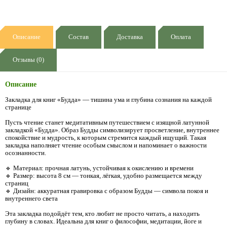
Описание
Состав
Доставка
Оплата
Отзывы (0)
Описание
Закладка для книг «Будда» — тишина ума и глубина сознания на каждой
странице
Пусть чтение станет медитативным путешествием с изящной латунной
закладкой «Будда». Образ Будды символизирует просветление, внутреннее
спокойствие и мудрость, к которым стремится каждый ищущий. Такая
закладка наполняет чтение особым смыслом и напоминает о важности
осознанности.
🔹 Материал: прочная латунь, устойчивая к окислению и времени
🔹 Размер: высота 8 см — тонкая, лёгкая, удобно размещается между
страниц
🔹 Дизайн: аккуратная гравировка с образом Будды — символа покоя и
внутреннего света
Эта закладка подойдёт тем, кто любит не просто читать, а находить
глубину в словах. Идеальна для книг о философии, медитации, йоге и