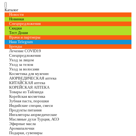
Каталог
Новости
Новинки
Спецпредложения
Скидки
Тест Доши
Врачи и партнеры
Наш Telegram
Бренды
Лечение COVID19
Спецпредложения
Уход за лицом
Уход за телом
Уход за волосами
Косметика для мужчин
АЮРВЕДИЧЕСКАЯ аптека
КИТАЙСКАЯ аптека
КОРЕЙСКАЯ АПТЕКА
Товары из Тайланда
Корейская косметика
Зубная паста, порошки
Индийские специи, смеси
Продукты питания
Ингаляторы аюрведические
Масляные духи Турция, АОЭ
Эфирные масла
Аромапалочки
Подарки, сувениры