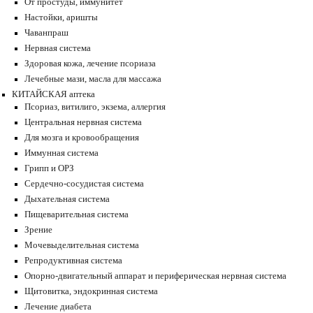
От простуды, иммунитет
Настойки, аришты
Чаванпраш
Нервная система
Здоровая кожа, лечение псориаза
Лечебные мази, масла для массажа
КИТАЙСКАЯ аптека
Псориаз, витилиго, экзема, аллергия
Центральная нервная система
Для мозга и кровообращения
Иммунная система
Грипп и ОРЗ
Сердечно-сосудистая система
Дыхательная система
Пищеварительная система
Зрение
Мочевыделительная система
Репродуктивная система
Опорно-двигательный аппарат и периферическая нервная система
Щитовитка, эндокринная система
Лечение диабета