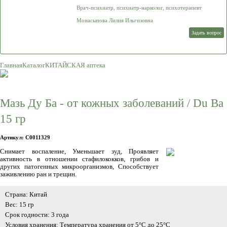
Врач-психиатр, психиатр-нарколог, психотерапевт
Монасыпова Лилия Ильгизовна
Задать вопрос
Главная
Каталог
КИТАЙСКАЯ аптека
Мазь Ду Ба - от кожных заболеваний / Du Ba
15 гр
Артикул: C0011329
Снимает воспаление, Уменьшает зуд, Проявляет
активность в отношении стафилококков, грибов и
других патогенных микроорганизмов, Способствует
заживлению ран и трещин.
Страна: Китай
Вес: 15 гр
Срок годности: 3 года
Условия хранения: Температура хранения от 5°C до 25°C