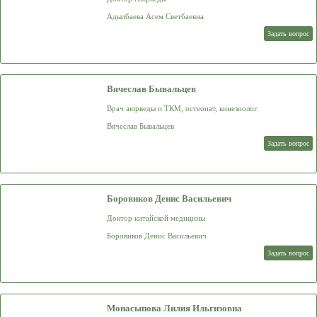
Адылбаева Асем Светбаевна
Задать вопрос
Вячеслав Бывальцев
Врач аюрведы и ТКМ, остеопат, кинезиолог.
Вячеслав Бывальцев
Задать вопрос
Боровиков Денис Васильевич
Доктор китайской медицины
Боровиков Денис Васильевич
Задать вопрос
Монасыпова Лилия Ильгизовна