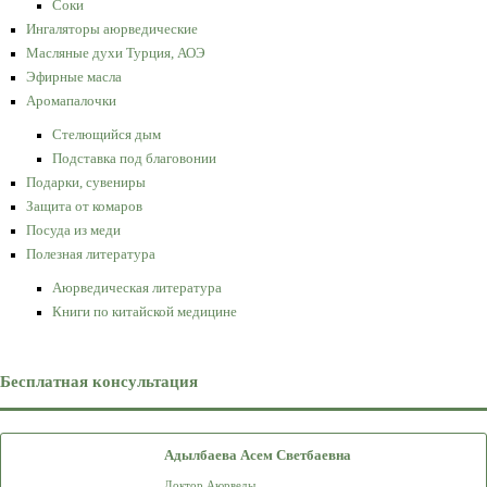
Соки
Ингаляторы аюрведические
Масляные духи Турция, АОЭ
Эфирные масла
Аромапалочки
Стелющийся дым
Подставка под благовонии
Подарки, сувениры
Защита от комаров
Посуда из меди
Полезная литература
Аюрведическая литература
Книги по китайской медицине
Бесплатная консультация
Адылбаева Асем Светбаевна
Доктор Аюрведы