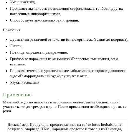
Уменьшает зуд,
Проявляет активность в отношении стафилококков, грибов и других
патогенных микроорганизмов,
Способствует заживлению ран и трещин.
Показания:
Дерматиты различной этиологии (от аллергической сыпи до псориаза),
Лишаи,
Потница, опрелости, раздражение,
Грибковые поражения кожи (микозы)Герпесные высыпания, в т.ч.
ветрянка,
Гинекологические и урологические заболевания, сопровождающиеся
зудомГеморроидальный зудФурункулез и акне,
Укусы насекомых.
Применение
Мазь необходимо наносить в небольшом количестве на беспокоящий
участок кожи до трех раз в день. После применения необходимо промыть
руки.
Дисклеймер: Продукция, представленная на сайте lotos-herbals.ru из
разделов: Аюрведа, ТКМ, Народные средства и товары из Тайланда,