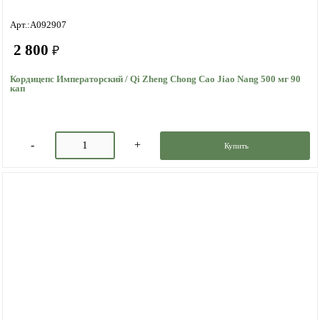
Арт.:A092907
2 800
₽
Кордицепс Императорский / Qi Zheng Chong Cao Jiao Nang 500 мг 90
кап
Купить