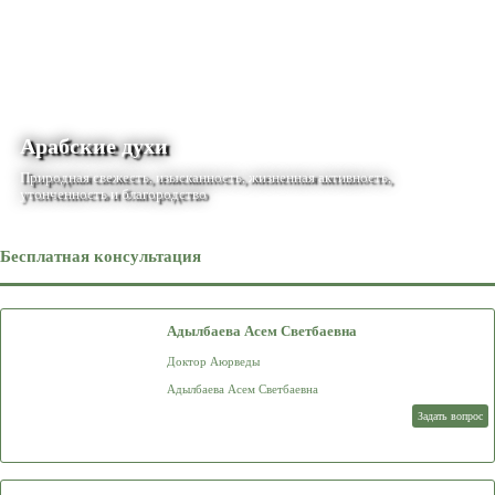
Арабские духи
Природная свежесть, изысканность, жизненная активность,
утонченность и благородство
Бесплатная консультация
Адылбаева Асем Светбаевна
Доктор Аюрведы
Адылбаева Асем Светбаевна
Задать вопрос