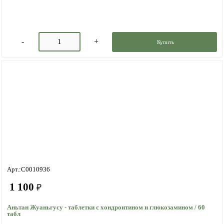
Купить
Арт.:C0010936
1 100
₽
Аньтан Жуаньгусу - таблетки с хондроитином и глюкозамином / 60
табл