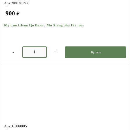
Арт.:98676592
900
₽
Му Сян Шунь Ци Вань / Mu Xiang Shu 192 пил
Купить
Арт.:C009805