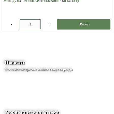
Мазь Ду Ба - от кожных заболеваний / Du Ba 15 гр
Купить
Новости
Всё самое интересное и новое в мире аюрведы
Аюрведическая аптека