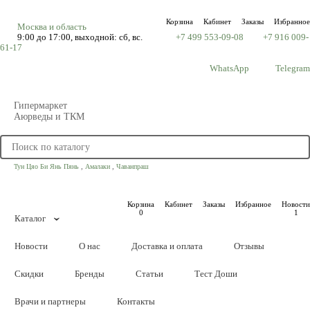
Корзина
Кабинет
Заказы
Избранное
Москва и область
9:00 до 17:00, выходной: сб, вс.
+7 499 553-09-08
+7 916 009-
61-17
WhatsApp
Telegram
Гипермаркет
Аюрведы и ТКМ
,
,
Тун Цяо Би Янь Пянь
Амалаки
Чаванпраш
Корзина
Кабинет
Заказы
Избранное
Новости
0
1
Каталог
Новости
О нас
Доставка и оплата
Отзывы
Скидки
Бренды
Статьи
Тест Доши
Врачи и партнеры
Контакты