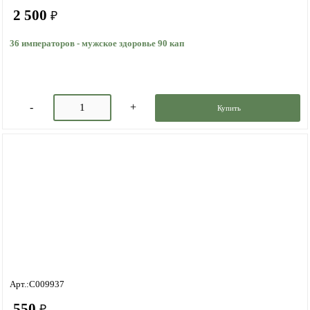
2 500
₽
36 императоров - мужское здоровье 90 кап
Купить
Арт.:C009937
550
₽