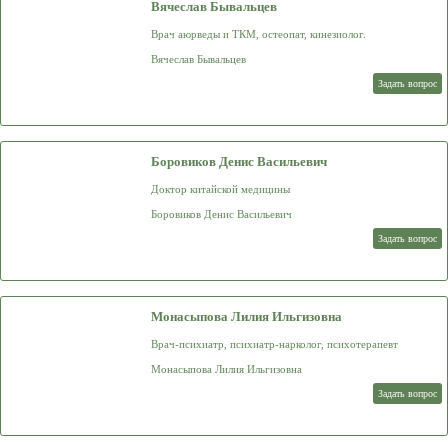
Вячеслав Бывальцев
Врач аюрведы и ТКМ, остеопат, кинезиолог.
Вячеслав Бывальцев
Задать вопрос
Боровиков Денис Васильевич
Доктор китайской медицины
Боровиков Денис Васильевич
Задать вопрос
Монасыпова Лилия Ильгизовна
Врач-психиатр, психиатр-нарколог, психотерапевт
Монасыпова Лилия Ильгизовна
Задать вопрос