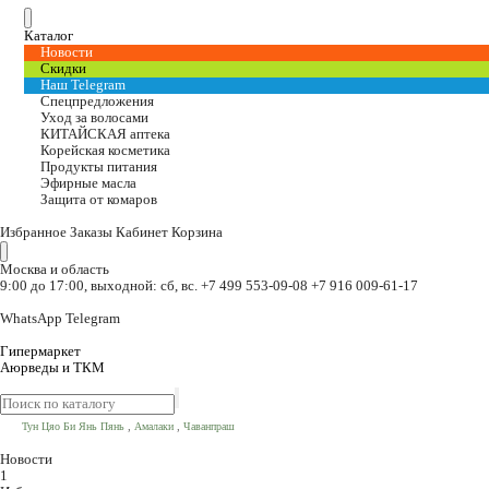
Каталог
Новости
Скидки
Наш Telegram
Спецпредложения
Уход за волосами
КИТАЙСКАЯ аптека
Корейская косметика
Продукты питания
Эфирные масла
Защита от комаров
Избранное
Заказы
Кабинет
Корзина
Москва и область
9:00 до 17:00, выходной: сб, вс.
+7 499 553-09-08
+7 916 009-61-17
WhatsApp
Telegram
Гипермаркет
Аюрведы и ТКМ
,
,
Тун Цяо Би Янь Пянь
Амалаки
Чаванпраш
Новости
1