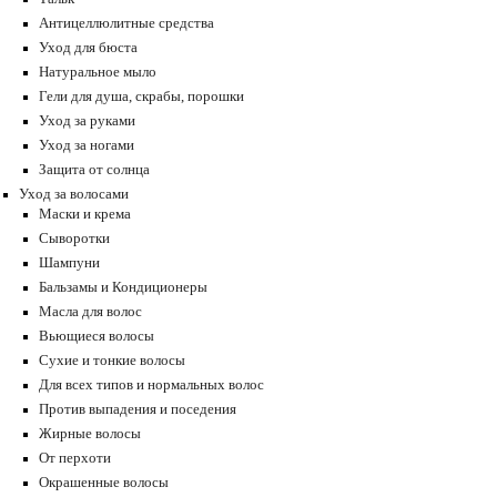
Антицеллюлитные средства
Уход для бюста
Натуральное мыло
Гели для душа, скрабы, порошки
Уход за руками
Уход за ногами
Защита от солнца
Уход за волосами
Маски и крема
Сыворотки
Шампуни
Бальзамы и Кондиционеры
Масла для волос
Вьющиеся волосы
Сухие и тонкие волосы
Для всех типов и нормальных волос
Против выпадения и поседения
Жирные волосы
От перхоти
Окрашенные волосы