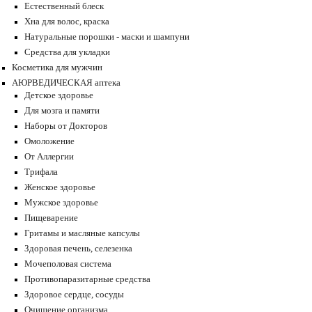
Естественный блеск
Хна для волос, краска
Натуральные порошки - маски и шампуни
Средства для укладки
Косметика для мужчин
АЮРВЕДИЧЕСКАЯ аптека
Детское здоровье
Для мозга и памяти
Наборы от Докторов
Омоложение
От Аллергии
Трифала
Женское здоровье
Мужское здоровье
Пищеварение
Гритамы и масляные капсулы
Здоровая печень, селезенка
Мочеполовая система
Противопаразитарные средства
Здоровое сердце, сосуды
Очищение организма